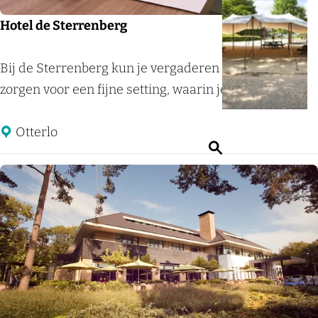
Hotel de Sterrenberg
H
Bij de Sterrenberg kun je vergaderen op niveau. Zij
o
zorgen voor een fijne setting, waarin je als...
t
e
Otterlo
Z
l
o
d
e
e
k
S
e
t
n
e
r
r