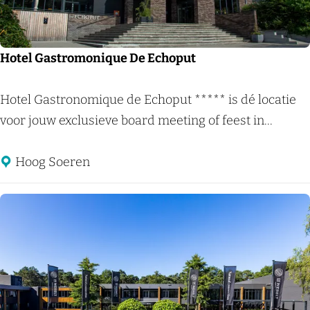
n
c
o
Hotel Gastromonique De Echoput
n
g
H
Hotel Gastronomique de Echoput ***** is dé locatie
r
o
voor jouw exclusieve board meeting of feest in...
e
t
s
e
Hoog Soeren
c
l
e
G
n
a
t
s
r
t
u
r
m
o