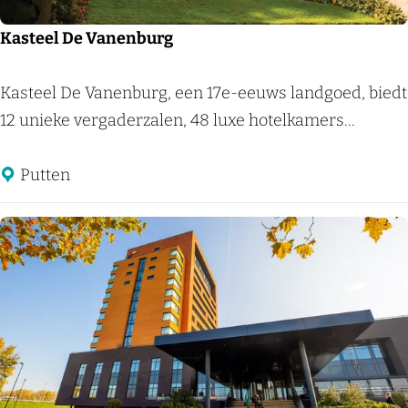
a
l
Kasteel De Vanenburg
k
H
K
Kasteel De Vanenburg, een 17e-eeuws landgoed, biedt
a
a
12 unieke vergaderzalen, 48 luxe hotelkamers...
r
s
d
t
Putten
e
e
r
e
w
l
i
D
j
e
k
V
a
n