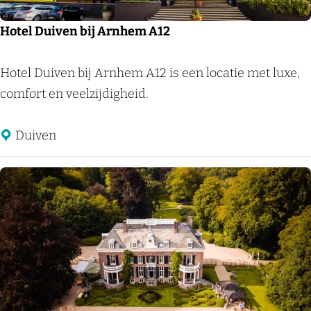
e
n
Hotel Duiven bij Arnhem A12
b
u
H
Hotel Duiven bij Arnhem A12 is een locatie met luxe,
r
o
comfort en veelzijdigheid.
g
t
e
Duiven
l
D
u
i
v
e
n
b