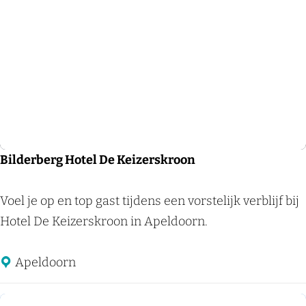
e
e
r
t
i
e
n
Bilderberg Hotel De Keizerskroon
B
Voel je op en top gast tijdens een vorstelijk verblijf bij
i
Hotel De Keizerskroon in Apeldoorn.
l
d
Apeldoorn
e
r