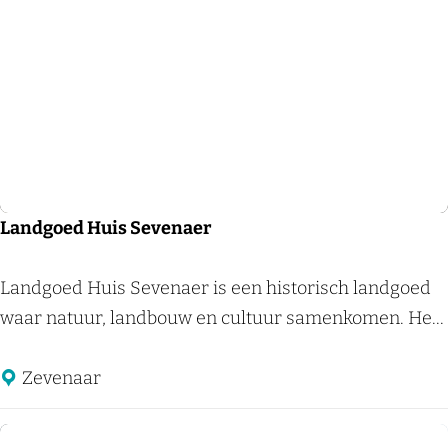
l
V
a
l
k
H
o
t
e
Landgoed Huis Sevenaer
l
A
L
Landgoed Huis Sevenaer is een historisch landgoed
p
a
waar natuur, landbouw en cultuur samenkomen. He...
e
n
l
d
Zevenaar
d
g
o
o