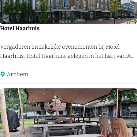
r
h
o
l
Hotel Haarhuis
t
H
Vergaderen en zakelijke evenementen bij Hotel
o
Haarhuis. Hotel Haarhuis, gelegen in het hart van A...
t
e
Arnhem
l
H
a
a
r
h