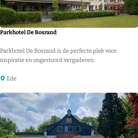
H
o
t
e
Parkhotel De Bosrand
l
A
P
Parkhotel De Bosrand is de perfecte plek voor
m
a
inspiratie en ongestoord vergaderen.
e
r
r
k
Ede
s
h
f
o
o
t
o
e
r
l
t
D