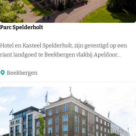
t
t
e
r
Parc Spelderholt
e
n
P
Hotel en Kasteel Spelderholt, zijn gevestigd op een
a
riant landgoed te Beekbergen vlakbij Apeldoor...
r
c
Beekbergen
S
p
e
l
d
e