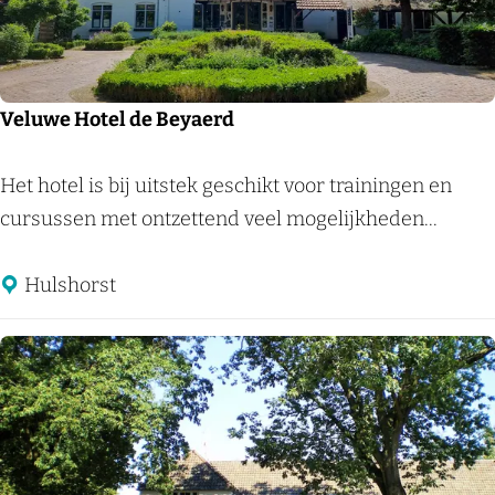
V
e
e
B
l
o
u
s
Veluwe Hotel de Beyaerd
w
r
e
a
V
Het hotel is bij uitstek geschikt voor trainingen en
m
n
e
cursussen met ontzettend veel mogelijkheden...
e
d
l
e
u
Hulshorst
r
w
e
H
o
t
e