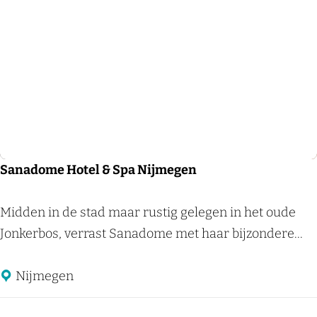
e
o
r
o
s
g
k
e
r
e
o
r
o
d
n
b
Sanadome Hotel & Spa Nijmegen
y
F
S
Midden in de stad maar rustig gelegen in het oude
l
a
Jonkerbos, verrast Sanadome met haar bijzondere...
o
n
w
a
Nijmegen
d