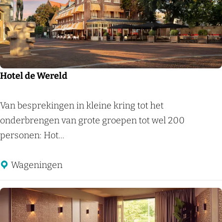
r
g
H
o
t
e
Hotel de Wereld
l
'
H
Van besprekingen in kleine kring tot het
t
o
onderbrengen van grote groepen tot wel 200
S
t
personen: Hot...
p
e
e
l
Wageningen
u
d
l
e
d
W