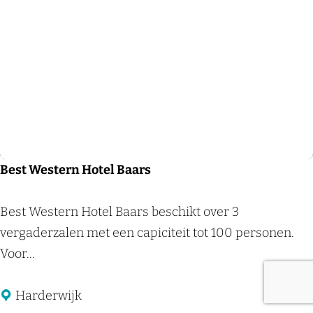
o
m
e
H
o
t
e
l
&
Best Western Hotel Baars
S
p
B
Best Western Hotel Baars beschikt over 3
a
e
vergaderzalen met een capiciteit tot 100 personen.
N
s
Voor...
i
t
j
W
Harderwijk