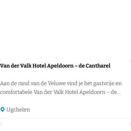
n
e
s
r
b
k
o
e
r
n
n
N
a
t
Van der Valk Hotel Apeldoorn – de Cantharel
u
u
V
Aan de rand van de Veluwe vind je het gastvrije en
r
a
comfortabele Van der Valk Hotel Apeldoorn – de...
h
n
o
d
Ugchelen
t
e
e
r