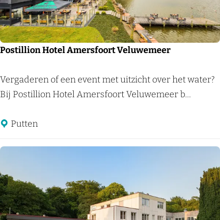
o
r
f
d
e
r
Postillion Hotel Amersfoort Veluwemeer
e
n
P
Vergaderen of een event met uitzicht over het water?
o
Bij Postillion Hotel Amersfoort Veluwemeer b...
s
t
Putten
i
l
l
i
o
n