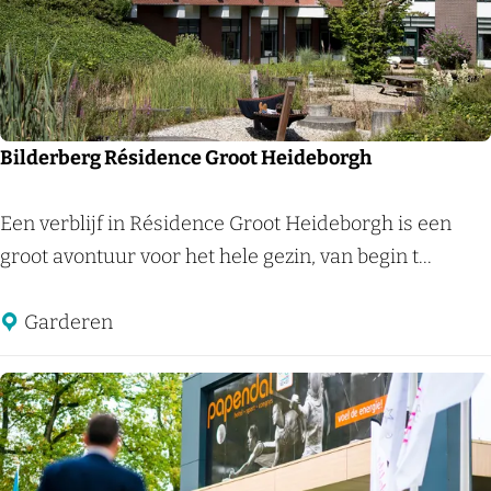
n
n
o
r
o
Bilderberg Résidence Groot Heideborgh
d
e
B
Een verblijf in Résidence Groot Heideborgh is een
i
groot avontuur voor het hele gezin, van begin t...
l
d
Garderen
e
r
b
e
r