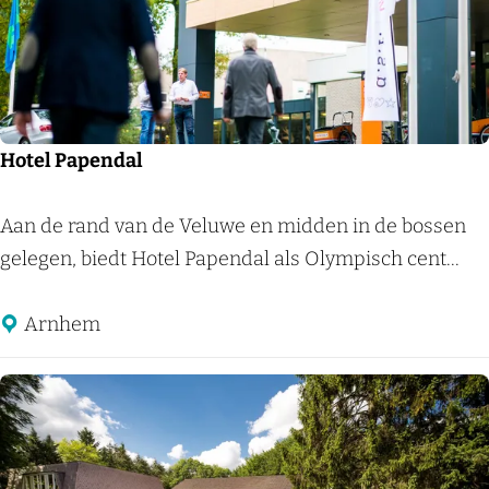
g
R
é
s
i
Hotel Papendal
d
e
H
Aan de rand van de Veluwe en midden in de bossen
n
o
gelegen, biedt Hotel Papendal als Olympisch cent...
c
t
e
e
Arnhem
G
l
r
P
o
a
o
p
t
e