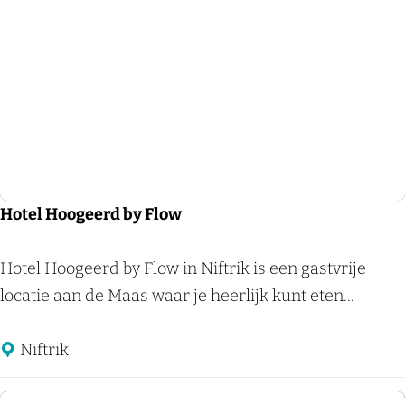
b
e
r
g
H
o
t
e
Hotel Hoogeerd by Flow
l
D
H
Hotel Hoogeerd by Flow in Niftrik is een gastvrije
e
o
locatie aan de Maas waar je heerlijk kunt eten...
K
t
e
e
Niftrik
i
l
z
H