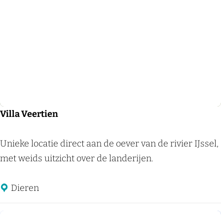
o
e
r
d
n
H
–
u
d
i
e
s
C
S
a
e
Villa Veertien
n
v
t
e
V
Unieke locatie direct aan de oever van de rivier IJssel,
h
n
i
met weids uitzicht over de landerijen.
a
a
l
r
e
l
Dieren
e
r
a
l
V