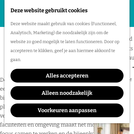
Deze website gebruikt cookies
Plan je evenement
G
M
Deze website maakt gebruik van cookies (Functioneel,
a
Locaties
e
Analytisch, Marketing) die noodzakelijk zijn om de
n
Vergaderlocaties met
Bereikbaarheid
n
website zo goed mogelijk te laten functioneren. Door op
a
Business meets 
u
overnachting
accepteren te klikken, geef je aan hiermee akkoord te
a
Hotels en resta
gaan.
r
Event services
d
Alles accepteren
Inspiratie
Deze vergaderlocaties combineren overnachting met
e
een setting die geschikt is voor meerdaagse
h
Alleen noodzakelijk
bijeenkomsten en workshops. Doordat alles op één
o
plek plaatsvindt, ontstaat een logisch en rustig
m
Voorkeuren aanpassen
verloop van het programma. De combinatie van
e
faciliteiten en omgeving maakt het mogelijk om met
p
focus samen te werken en de bijeenkomst goed te