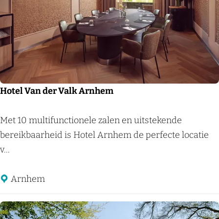
e
e
r
r
b
e
o
l
s
d
Hotel Van der Valk Arnhem
H
Met 10 multifunctionele zalen en uitstekende
o
bereikbaarheid is Hotel Arnhem de perfecte locatie
t
v...
e
l
Arnhem
V
a