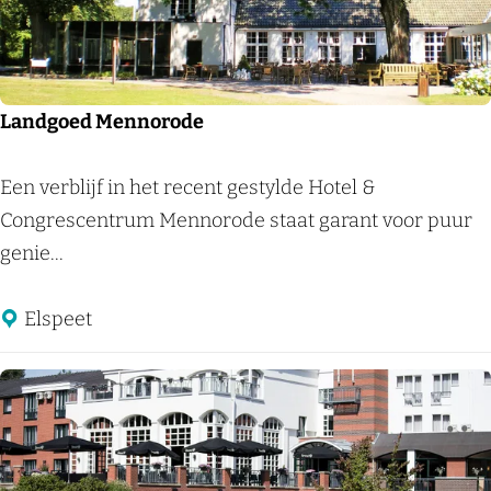
l
d
e
B
Landgoed Mennorode
e
y
L
Een verblijf in het recent gestylde Hotel &
a
a
Congrescentrum Mennorode staat garant voor puur
e
n
genie...
r
d
d
g
Elspeet
o
e
d
M
e