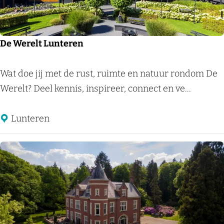
B
m
e
o
l
n
De Werelt Lunteren
m
i
o
q
D
Wat doe jij met de rust, ruimte en natuur rondom De
n
u
e
Werelt? Deel kennis, inspireer, connect en ve...
t
e
W
D
e
Lunteren
e
r
E
e
c
l
h
t
o
L
p
u
u
n