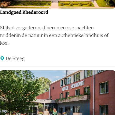
i
j
Landgoed Rhederoord
A
r
L
Stijlvol vergaderen, dineren en overnachten
n
a
middenin de natuur in een authentieke landhuis of
h
n
koe...
e
d
m
g
De Steeg
A
o
1
e
2
d
R
h
e
d