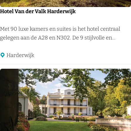
e
n
Hotel Van der Valk Harderwijk
b
e
H
Met 90 luxe kamers en suites is het hotel centraal
r
o
gelegen aan de A28 en N302. De 9 stijlvolle en...
g
t
e
Harderwijk
l
V
a
n
d
e
r
V