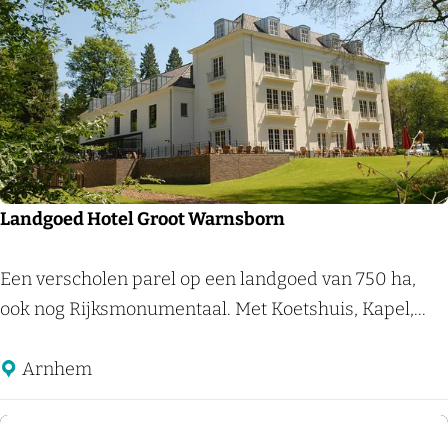
n
d
e
r
V
a
l
k
Landgoed Hotel Groot Warnsborn
A
r
L
Een verscholen parel op een landgoed van 750 ha,
n
a
ook nog Rijksmonumentaal. Met Koetshuis, Kapel,...
h
n
e
d
Arnhem
m
g
o