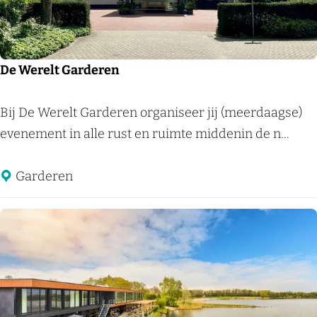
m
m
o
d
De Werelt Garderen
a
t
D
Bij De Werelt Garderen organiseer jij (meerdaagse)
i
e
evenement in alle rust en ruimte middenin de n...
e
W
d
e
Garderen
e
r
B
e
e
l
u
t
k
G
h
a