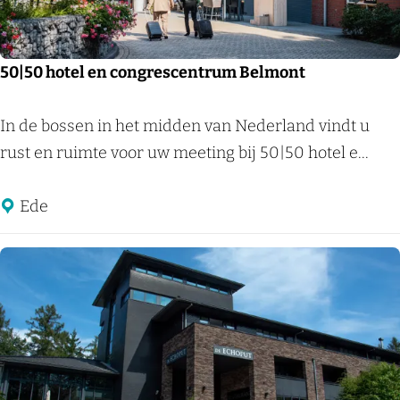
e
r
o
50|50 hotel en congrescentrum Belmont
o
r
5
In de bossen in het midden van Nederland vindt u
d
0
rust en ruimte voor uw meeting bij 50|50 hotel e...
|
5
Ede
0
h
o
t
e
l
e