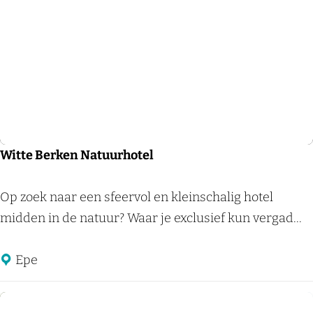
e
d
H
o
t
e
l
G
Witte Berken Natuurhotel
r
o
W
Op zoek naar een sfeervol en kleinschalig hotel
o
i
midden in de natuur? Waar je exclusief kun vergad...
t
t
W
t
Epe
a
e
r
B