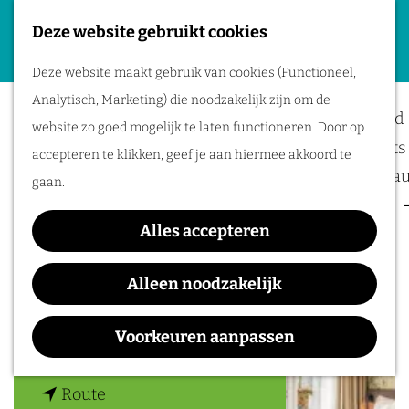
Deze website gebruikt cookies
Plan je evenement
G
M
Deze website maakt gebruik van cookies (Functioneel,
a
Bilderberg Résidence
Locaties
e
Analytisch, Marketing) die noodzakelijk zijn om de
n
Bereikbaarheid
n
Groot Heideborgh
website zo goed mogelijk te laten functioneren. Door op
a
Business meets 
u
accepteren te klikken, geef je aan hiermee akkoord te
a
Hotels en resta
gaan.
r
Event services
d
Alles accepteren
Inspiratie
Contact
e
h
Alleen noodzakelijk
Hogesteeg 50
o
3886 MA
Garderen
m
Voorkeuren aanpassen
n
Plan je route
e
a
p
n
a
Route