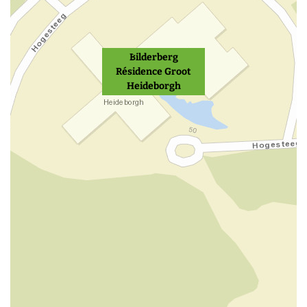
Bilderberg
Résidence Groot
Heideborgh