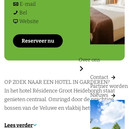
a
a
n
r
E-mail
g
B
a
a
B
Bel
e
i
r
a
v
i
Website
l
B
r
a
l
d
i
B
n
d
Reserveer nu
e
l
i
B
e
r
d
l
i
r
Over ons
b
e
d
l
b
e
r
e
d
e
Contact
r
b
r
e
r
OP ZOEK NAAR EEN HOTEL IN GARDEREN?
Partner worden
g
e
b
r
g
In het hotel Résidence Groot Heideborgh staat
Nieuws
R
r
e
b
R
genieten centraal. Omringd door de prachtige
é
g
r
e
é
bossen van de Veluwe en vlakbij het gezelli…
s
R
g
r
s
i
é
R
g
i
Lees verder