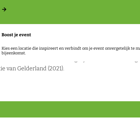
Boost je event
Kies een locatie die inspireert en verbindt om je event onvergetelijk te m
bijeenkomst.
ust en ruimte voor uw meeting bij 50|50 hotel en con
ie van Gelderland (2021).