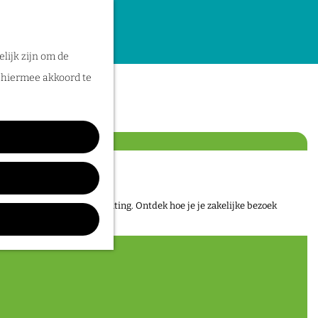
lijk zijn om de
elmont
n hiermee akkoord te
, mét comfortabele overnachting. Ontdek hoe je je zakelijke bezoek