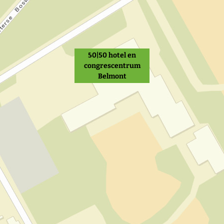
50|50 hotel en
congrescentrum
Belmont