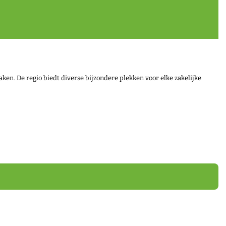
aken. De regio biedt diverse bijzondere plekken voor elke zakelijke
grescentrum Belmont. Verkozen tot beste