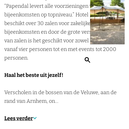
l
a
“Papendal levert alle voorzieningen voor zakelijke
l
e
l
a
P
l
bijeenkomsten op topniveau.” Hotel Papendal
P
l
P
p
a
beschikt over 30 zalen voor zakelijke
a
P
a
e
p
bijeenkomsten en door de grote verscheidenheid
p
a
p
n
e
van zalen is het geschikt voor zowel meetings
e
p
e
d
n
vanaf vier personen tot en met events tot 2000
n
e
n
a
d
personen.
Z
d
n
d
l
a
o
a
d
a
l
Haal het beste uit jezelf!
e
l
a
l
k
l
Verscholen in de bossen van de Veluwe, aan de
e
rand van Arnhem, on…
n
Lees verder