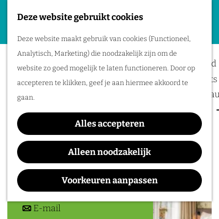
Deze website gebruikt cookies
Plan je evenement
G
M
Deze website maakt gebruik van cookies (Functioneel,
a
Hotel Papendal
Locaties
e
Analytisch, Marketing) die noodzakelijk zijn om de
n
Bereikbaarheid
n
website zo goed mogelijk te laten functioneren. Door op
a
Business meets 
u
accepteren te klikken, geef je aan hiermee akkoord te
a
Hotels en resta
gaan.
r
Event services
Contact
d
Alles accepteren
Inspiratie
e
Papendallaan 3
h
6816 VD
Arnhem
Alleen noodzakelijk
o
n
Plan je route
m
a
Voorkeuren aanpassen
e
n
a
Route
p
a
n
r
E-mail