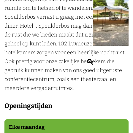
l
l
i
l
t
o
H
l
ruimte om te fietsen of te wandelen. Restaurant ’t
d
d
l
'
e
t
o
'
Speulderbos verrast u graag met een culinair
e
e
d
t
l
e
t
t
diner. Hotel ’t Speulderbos mag dan vol leven zijn,
r
r
e
S
'
l
e
S
de rust die we bieden maakt dat u zich weer
b
b
r
p
t
'
l
p
geheel op kunt laden. 102 Luxueuze en ruime
e
e
b
e
S
t
'
e
hotelkamers zorgen voor een heerlijke nachtrust.
r
r
e
u
p
S
t
u
Z
Ook prettig voor onze zakelijke bezoekers die
g
g
r
l
e
p
S
l
o
gebruik kunnen maken van ons goed uitgeruste
H
H
g
d
u
e
p
d
e
conferentiecentrum, zoals een theaterzaal en
o
o
H
e
l
u
e
e
k
meerdere vergaderruimtes.
t
t
o
r
d
l
u
r
e
e
e
t
b
e
d
l
b
Openingstijden
n
l
l
e
o
r
e
d
o
'
'
l
s
b
r
e
s
t
t
'
Elke maandag
o
b
r