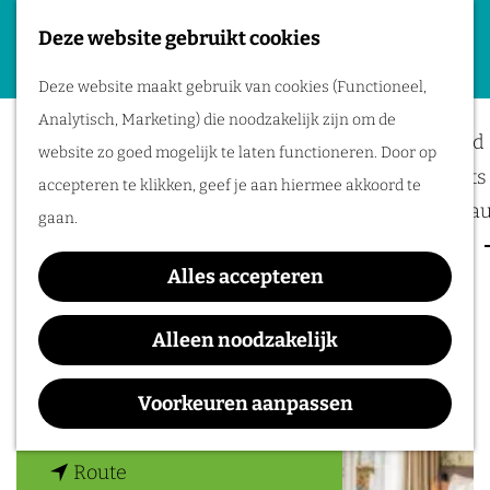
Deze website gebruikt cookies
Plan je evenement
G
M
Deze website maakt gebruik van cookies (Functioneel,
a
Bilderberg Hotel 't
Locaties
e
Analytisch, Marketing) die noodzakelijk zijn om de
n
Bereikbaarheid
n
Speulderbos
website zo goed mogelijk te laten functioneren. Door op
a
Business meets 
u
accepteren te klikken, geef je aan hiermee akkoord te
a
Hotels en resta
gaan.
r
Event services
d
Alles accepteren
Inspiratie
Contact
e
h
Alleen noodzakelijk
Speulderbosweg 54
o
3886 AP
Garderen
m
Voorkeuren aanpassen
n
Plan je route
e
a
p
n
a
Route