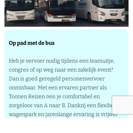
k
v
e
r
Op pad met de bus
g
r
Heb je vervoer nodig tijdens een teamuitje,
o
congres of op weg naar een zakelijk event?
t
Dan is goed geregeld personenvervoer
i
onmisbaar. Met een ervaren partner als
n
Toonen Reizen reis je comfortabel en
g
zorgeloos van A naar B. Dankzij een flexibel
O
wagenpark en jarenlange ervaring is vrijwel
p
alles mogelijk: van klein groepsvervoer tot
p
grootschalige evenementen met honderden