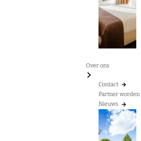
a
g
e
Over ons
Contact
Partner worden
Nieuws