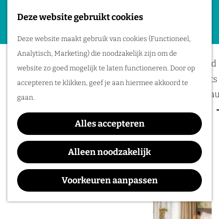
Deze website gebruikt cookies
Plan je evenement
G
M
Deze website maakt gebruik van cookies (Functioneel,
a
Locaties
e
Analytisch, Marketing) die noodzakelijk zijn om de
n
Bereikbaarheid
n
website zo goed mogelijk te laten functioneren. Door op
a
Business meets 
u
accepteren te klikken, geef je aan hiermee akkoord te
a
Hotels en resta
gaan.
r
Event services
d
Alles accepteren
Inspiratie
e
h
Alleen noodzakelijk
o
m
Voorkeuren aanpassen
e
p