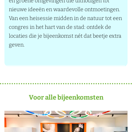
en groene omgevingen die uitnodigen tot
n
nieuwe ideeën en waardevolle ontmoetingen.
s
Van een heisessie midden in de natuur tot een
p
congres in het hart van de stad: ontdek de
i
locaties die je bijeenkomst nét dat beetje extra
r
geven.
e
r
e
n
d
e
Voor alle bijeenkomsten
l
o
V
c
e
a