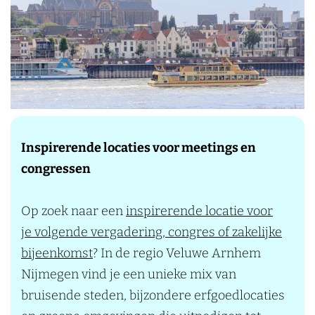
k
i
j
k
v
e
r
Inspirerende locaties voor meetings en
g
congressen
r
o
Op zoek naar een
inspirerende locatie voor
t
je volgende vergadering, congres of zakelijke
i
bijeenkomst
? In de regio Veluwe Arnhem
n
Nijmegen vind je een unieke mix van
g
bruisende steden, bijzondere erfgoedlocaties
I