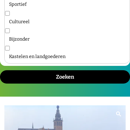
Sportief
Cultureel
Bijzonder
Kastelen en landgoederen
B
e