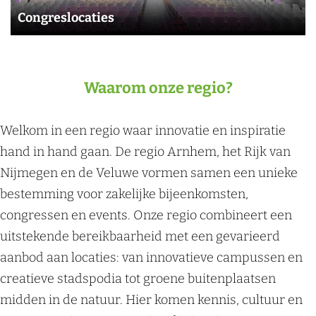
r
s
l
Congreslocaties
e
e
o
s
n
c
l
c
a
Waarom onze regio?
o
o
t
c
n
i
a
Welkom in een regio waar innovatie en inspiratie
g
e
t
hand in hand gaan. De regio Arnhem, het Rijk van
r
s
i
Nijmegen en de Veluwe vormen samen een unieke
e
e
bestemming voor zakelijke bijeenkomsten,
s
s
congressen en events. Onze regio combineert een
s
uitstekende bereikbaarheid met een gevarieerd
e
aanbod aan locaties: van innovatieve campussen en
n
creatieve stadspodia tot groene buitenplaatsen
midden in de natuur. Hier komen kennis, cultuur en