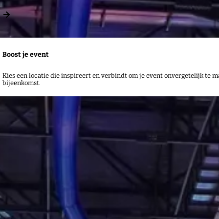
Boost je event
Kies een locatie die inspireert en verbindt om je event onvergetelijk te m
bijeenkomst.