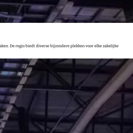
aken. De regio biedt diverse bijzondere plekken voor elke zakelijke