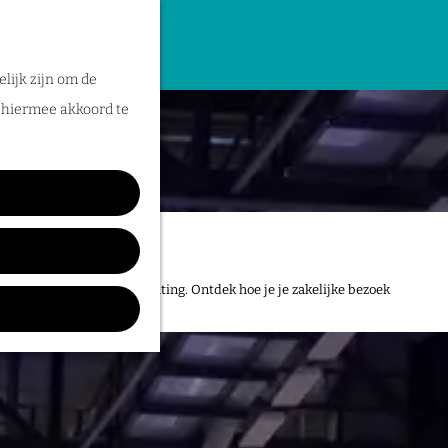
lijk zijn om de
n hiermee akkoord te
, mét comfortabele overnachting. Ontdek hoe je je zakelijke bezoek