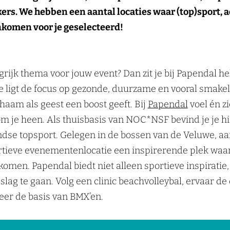
rs. We hebben een aantal locaties waar (top)sport, ac
komen voor je geselecteerd!
angrijk thema voor jouw event? Dan zit je bij Papendal 
ie ligt de focus op gezonde, duurzame en vooral smakel
haam als geest een boost geeft. Bij
Papendal
voel én z
om je heen. Als thuisbasis van NOC*NSF bevind je je h
dse topsport. Gelegen in de bossen van de Veluwe, aa
rtieve evenementenlocatie een inspirerende plek waar
omen. Papendal biedt niet alleen sportieve inspiratie
 slag te gaan. Volg een clinic beachvolleybal, ervaar 
leer de basis van BMX’en.