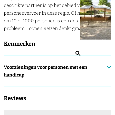
n
geschikte partner is op het gebied van
e
n
e
personenvervoer in deze regio. Of het dan gaat
n
e
n
om 10 of 1000 personen is een detail en geen
R
n
R
probleem. Toonen Reizen denkt graag met je mee.
e
R
e
i
e
i
Kenmerken
z
i
z
Z
e
z
e
o
n
e
n
Voorzieningen voor personen met een
e
n
handicap
k
e
n
Reviews