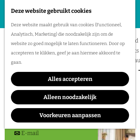
Deze website gebruikt cookies
Plan je evenement
G
M
Deze website maakt gebruik van cookies (Functioneel,
a
Toonen Reizen
Locaties
e
Analytisch, Marketing) die noodzakelijk zijn om de
n
Bereikbaarheid
n
website zo goed mogelijk te laten functioneren. Door op
a
Business meets 
u
accepteren te klikken, geef je aan hiermee akkoord te
a
Hotels en resta
gaan.
r
Event services
Contact
d
Alles accepteren
Inspiratie
e
De Hoge Brug 24
h
6581 AJ
Malden
Alleen noodzakelijk
o
n
Plan je route
m
a
Voorkeuren aanpassen
e
n
a
Route
p
a
n
r
E-mail