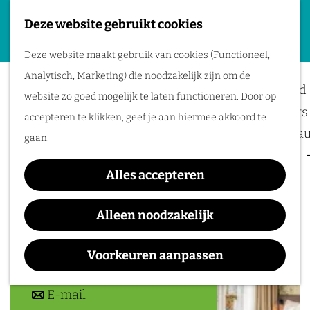
Deze website gebruikt cookies
Plan je evenement
G
M
Deze website maakt gebruik van cookies (Functioneel,
a
Belvédère
Locaties
e
Analytisch, Marketing) die noodzakelijk zijn om de
n
Bereikbaarheid
n
website zo goed mogelijk te laten functioneren. Door op
a
Business meets 
u
accepteren te klikken, geef je aan hiermee akkoord te
a
Hotels en resta
gaan.
r
Event services
Contact
d
Alles accepteren
Inspiratie
e
Kelfkensbos 60
h
6511 TB
Nijmegen
Alleen noodzakelijk
o
n
Plan je route
m
a
Voorkeuren aanpassen
e
n
a
Route
p
a
n
r
E-mail