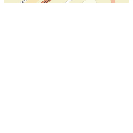
Leaflet
|
Powered by Esri | Esri, HERE, Garmin, USGS, Intermap, INCREMENT P, NRCAN, Esri
Japan, METI, Esri China (Hong Kong), NOSTRA, © OpenStreetMap contributors, and the GIS User
Community
In de buurt
Contact opnemen
Heb je vragen over de regio Arnhem, het Rijk van