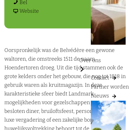
a
B
a
a
B
Bel
g
e
r
a
v
e
Website
e
l
B
r
a
l
v
e
B
n
v
é
l
e
B
é
d
v
l
e
d
Oorspronkelijk was de Belvédère een gewone
è
é
v
l
è
waltoren, die omstreeks 1511 de naam
Over ons
r
d
é
v
r
Hoendertoren droeg. Uit die tijd stammen ook de
e
è
d
é
e
grote kelders onder het gebouw, die nog tot 1818 in
Contact
r
è
d
gebruik waren als kruitmagazijn. In deze
Partner worden
e
r
è
karakteristieke sfeer biedt Landmark
Nieuws
e
r
mogelijkheden voor gezelschappen voor een
e
besloten diner, bruiloftsfeest, personeelsfeest,
luxe vergadering of een zakelijke borrel. Ook een
huwelijksvoltrekking behoort tot de