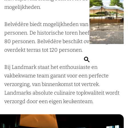
mogelijkheden.
Belvédère biedt mogelijkheden van 10 tot 200
personen. De historische toren heeft capaciteit tot
80 personen. Belvédère beschikt over een groot
overdekt terras tot 120 personen.
Z
Bij Landmark staat het enthousiaste en
o
vakbekwame team garant voor een perfecte
e
verzorging, van binnenkomst tot vertrek.
k
Landmarks absolute culinaire topkwaliteit wordt
e
verzorgd door een eigen keukenteam.
n