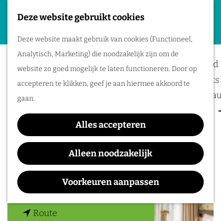
Deze website gebruikt cookies
Plan je evenement
G
M
Deze website maakt gebruik van cookies (Functioneel,
a
Kinderpretpark
Locaties
e
Analytisch, Marketing) die noodzakelijk zijn om de
n
Bereikbaarheid
n
Julianatoren
website zo goed mogelijk te laten functioneren. Door op
a
Business meets 
u
accepteren te klikken, geef je aan hiermee akkoord te
a
Hotels en resta
gaan.
r
Event services
d
Alles accepteren
Inspiratie
Contact
e
h
Alleen noodzakelijk
Amersfoortseweg 35
o
7313 AC
Apeldoorn
m
Voorkeuren aanpassen
n
Plan je route
e
a
p
n
a
Route