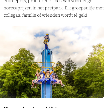
entreeprijs, profiteren zij ook van voordelige
n
horecaprijzen in het pretpark. Elk groepsuitje met
collega’s, familie of vrienden wordt té gek!