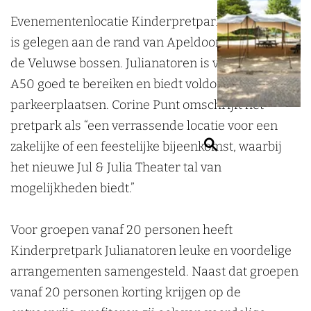
J
r
a
p
J
Evenementenlocatie Kinderpretpark Julianatoren
u
k
r
a
u
is gelegen aan de rand van Apeldoorn midden in
l
J
k
r
l
de Veluwse bossen. Julianatoren is via de A1 en
i
u
J
k
i
A50 goed te bereiken en biedt voldoende
a
l
u
J
a
parkeerplaatsen. Corine Punt omschrijft het
n
i
l
u
n
pretpark als “een verrassende locatie voor een
a
a
i
l
a
Z
zakelijke of een feestelijke bijeenkomst, waarbij
t
n
a
i
t
o
het nieuwe Jul & Julia Theater tal van
o
a
n
a
o
e
mogelijkheden biedt.”
r
t
a
n
r
k
e
o
t
a
e
e
Voor groepen vanaf 20 personen heeft
n
r
o
t
n
n
Kinderpretpark Julianatoren leuke en voordelige
e
r
o
arrangementen samengesteld. Naast dat groepen
n
e
r
vanaf 20 personen korting krijgen op de
n
e