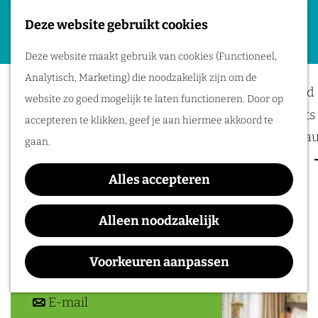
Deze website gebruikt cookies
Plan je evenement
G
M
Deze website maakt gebruik van cookies (Functioneel,
a
Stevenskerk
Locaties
e
Analytisch, Marketing) die noodzakelijk zijn om de
n
Bereikbaarheid
n
website zo goed mogelijk te laten functioneren. Door op
a
Business meets 
u
accepteren te klikken, geef je aan hiermee akkoord te
a
Hotels en resta
gaan.
r
Event services
Contact
d
Alles accepteren
Inspiratie
e
St. Stevenskerkhof 62
h
6511 VZ
Nijmegen
Alleen noodzakelijk
o
n
Plan je route
m
a
Voorkeuren aanpassen
e
n
a
Route
p
a
n
r
E-mail