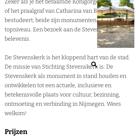
Zeker als je het befaamde Königorgel hoort spelen
e
v
of het praalgraf van Catharina van Bourbon
n
e
bestudeert; beide zijn monumenten van Europees
s
n
topniveau. Een bezoek aan de Stevenskerk is een
k
s
belevenis.
e
k
r
e
De Stevenskerk is het kloppend hart van de stad.
Z
k
r
De missie van Stichting Stevenskerk is: De
o
k
Stevenskerk als monument in stand houden en
e
ontwikkelen tot een actuele, inclusieve en
k
betekenisvolle plaats voor cultuur, bezinning,
e
ontmoeting en verbinding in Nijmegen. Wees
n
welkom!
Prijzen