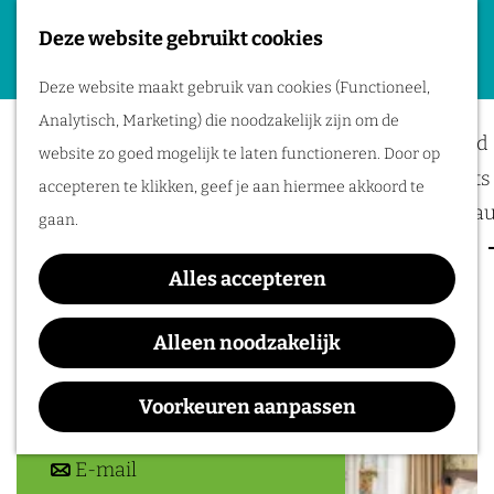
Deze website gebruikt cookies
Plan je evenement
G
M
Deze website maakt gebruik van cookies (Functioneel,
a
Paleis Het Loo
Locaties
e
Analytisch, Marketing) die noodzakelijk zijn om de
n
Bereikbaarheid
n
website zo goed mogelijk te laten functioneren. Door op
a
Business meets 
u
accepteren te klikken, geef je aan hiermee akkoord te
a
Hotels en resta
gaan.
r
Event services
Contact
d
Alles accepteren
Inspiratie
e
Koninklijk Park 1
h
7315 JA
Apeldoorn
Alleen noodzakelijk
o
n
Plan je route
m
a
Voorkeuren aanpassen
e
n
a
Route
p
a
n
r
E-mail