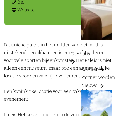
a
P
a
a
P
Bel
g
a
r
a
v
a
Website
e
l
P
r
a
l
e
a
P
n
e
i
l
a
P
i
s
e
l
a
s
Dit unieke paleis in het midden van het land is
H
i
e
l
H
uitstekend bereikbaar en is een prachtig decor
Over ons
e
s
i
e
e
voor vele soorten bijeenkomsten. Het Paleis is niet
t
H
s
i
t
alleen een museum, maar ook een aantrekkelijke
Contact
L
e
H
s
L
locatie voor een zakelijk evenement.
Partner worden
o
t
e
H
o
Nieuws
o
L
t
e
o
Een koninklijke locatie voor een zakelijk
o
L
t
evenement
o
o
L
o
o
Paleis Het Loo zit midden in de vernieuwing en