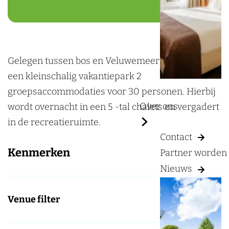
a
a
r
g
a
R
e
r
e
R
c
Gelegen tussen bos en Veluwemeer hebben we op
e
r
een kleinschalig vakantiepark 2
c
e
groepsaccommodaties voor 30 personen. Hierbij
r
a
Over ons
wordt overnacht in een 5 -tal chalets en vergadert
e
t
in de recreatieruimte.
a
i
Contact
t
e
Kenmerken
Partner worden
i
p
Nieuws
e
a
p
r
Venue filter
a
k
r
D