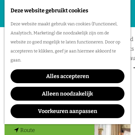
Deze website gebruikt cookies
Plan je evenement
G
M
Deze website maakt gebruik van cookies (Functioneel,
a
Recreatiepark De
Locaties
e
Analytisch, Marketing) die noodzakelijk zijn om de
n
Bereikbaarheid
n
Bijsselse Enk
website zo goed mogelijk te laten functioneren. Door op
a
Business meets 
u
accepteren te klikken, geef je aan hiermee akkoord te
a
Hotels en resta
gaan.
r
Event services
d
Alles accepteren
Inspiratie
Contact
e
h
Alleen noodzakelijk
Kolmansweg 8A
o
8071 SP
Nunspeet
m
Voorkeuren aanpassen
n
Plan je route
e
a
p
n
a
Route