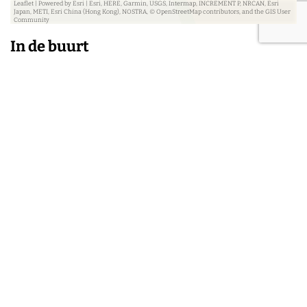
Leaflet
|
Powered by Esri | Esri, HERE, Garmin, USGS, Intermap, INCREMENT P, NRCAN, Esri
Japan, METI, Esri China (Hong Kong), NOSTRA, © OpenStreetMap contributors, and the GIS User
Community
In de buurt
Contact opnemen
Heb je vragen over de regio Arnhem, het Rijk van
Nijmegen of de Veluwe als zakelijke bestemming
of ben je op zoek naar aanvullende informatie?
Dan kun je contact opnemen door het
contactformulier in te vullen. We komen er zo snel
mogelijk bij je op terug!
Contactformulier