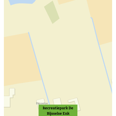
Recreatiepark De
Bijsselse Enk