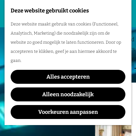
Deze website gebruikt cookies
Plan je evenement
G
M
Deze website maakt gebruik van cookies (Functioneel,
a
Locaties
e
Analytisch, Marketing) die noodzakelijk zijn om de
n
Bereikbaarheid
n
website zo goed mogelijk te laten functioneren. Door op
a
Business meets 
u
accepteren te klikken, geef je aan hiermee akkoord te
a
Hotels en resta
gaan.
r
Event services
d
Alles accepteren
Inspiratie
e
h
Alleen noodzakelijk
o
m
Voorkeuren aanpassen
e
p